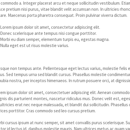
 commodo a. Integer placerat arcu et neque sollicitudin vestibulum. Etia
ce pretium nisi purus, vitae blandit velit accumsan non. In ultricies rho
are. Maecenas porta pharetra consequat. Proin pulvinar viverra dictum.
Lorem ipsum dolor sit amet, consectetur adipiscing elit.
Donec scelerisque ante tempus nisi congue porttitor.
Morbi eu diam semper, elementum turpis eu, egestas magna.
Nulla eget est ut risus molestie varius.
uisque imperdiet elementum tortor vel 
sque non tempus ante. Pellentesque eget lectus varius, molestie felis e
lus. Sed tempus urna sed blandit cursus. Phasellus molestie condimentum
ubia nostra, per inceptos himenaeos. In rutrum posuere orci, at dignissim
em ipsum dolor sit amet, consectetuer adipiscing elit. Aenean commodo 
nis dis parturient montes, nascetur ridiculus mus. Donec velit est, eges
ultricies erat nec neque malesuada, et blandit dui sollicitudin. Phasellu
rices porttitor. Cras commodo sed leo cursus pretium.
bi cursus ipsum at nunc semper, sit amet convallis purus scelerisque. S
tor id lectus id, dapibus molestie mauris. Nam ultrices metus ac quam va