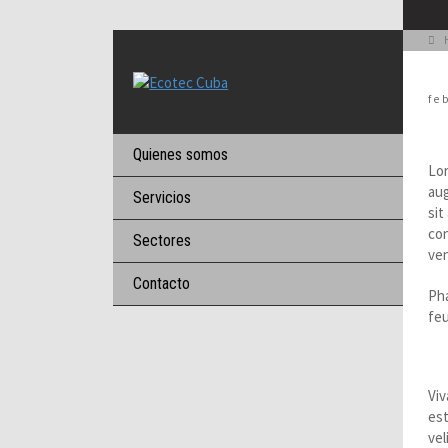
fe
S
Quienes somos
Lor
aug
Servicios
sit
con
Sectores
ven
Contacto
Pha
feu
P
Viv
est
vel