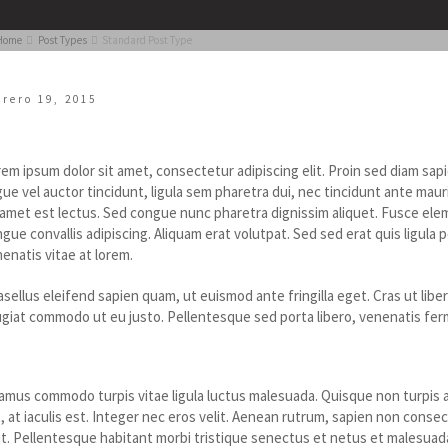
Home
Post Types
Standard Post Type
brero 19, 2015
tandard Post Type
em ipsum dolor sit amet, consectetur adipiscing elit. Proin sed diam sapi
ue vel auctor tincidunt, ligula sem pharetra dui, nec tincidunt ante maur
 amet est lectus.
Sed congue nunc pharetra dignissim aliquet. Fusce elem
gue convallis adipiscing. Aliquam erat volutpat. Sed sed erat quis ligul
enatis vitae at lorem.
sellus eleifend sapien quam, ut euismod ante fringilla eget. Cras ut libero
giat commodo ut eu justo. Pellentesque sed porta libero, venenatis fe
raesent metus velit, imperdiet a aliquam 
amus commodo turpis vitae ligula luctus malesuada. Quisque non turpis 
, at iaculis est. Integer nec eros velit. Aenean rutrum, sapien non consectet
it. Pellentesque habitant morbi tristique senectus et netus et malesuada