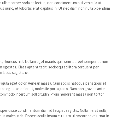
m ullamcorper sodales lectus, non condimentum nisi vehicula ut.
ncus nunc, et lobortis erat dapibus in. Ut nec diam non nulla bibendum
pretium.
t, rhoncus nisl. Nullam eget mauris quis sem laoreet semper et non
 egestas. Class aptent taciti sociosqu ad litora torquent per
 lacus sagittis ut.
ligula eget dolor. Aenean massa. Cum sociis natoque penatibus et
tas egestas dolor et, molestie porta justo. Nam non gravida ante.
s commodo interdum sollicitudin. Proin hendrerit massa non tortor
uspendisse condimentum diam id feugiat sagittis. Nullam erat nulla,
rius malesuada. Donec iaculis ipsum eu justo ullamcorper volutpat in