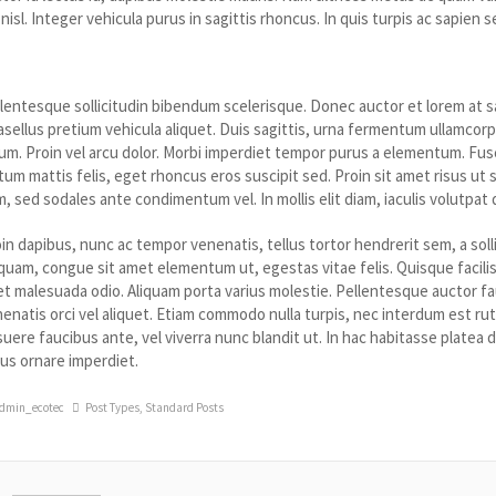
 nisl. Integer vehicula purus in sagittis rhoncus. In quis turpis ac sapien
ed et ante at dui porta condimentum vel
lentesque sollicitudin bibendum scelerisque. Donec auctor et lorem at sag
sellus pretium vehicula aliquet. Duis sagittis, urna fermentum ullamcorp
um. Proin vel arcu dolor. Morbi imperdiet tempor purus a elementum. Fusce
tum mattis felis, eget rhoncus eros suscipit sed. Proin sit amet risus ut
, sed sodales ante condimentum vel. In mollis elit diam, iaculis volutpa
in dapibus, nunc ac tempor venenatis, tellus tortor hendrerit sem, a so
quam, congue sit amet elementum ut, egestas vitae felis. Quisque facili
t malesuada odio. Aliquam porta varius molestie. Pellentesque auctor fauc
enatis orci vel aliquet. Etiam commodo nulla turpis, nec interdum est ru
uere faucibus ante, vel viverra nunc blandit ut. In hac habitasse platea
lus ornare imperdiet.
dmin_ecotec
Post Types
,
Standard Posts