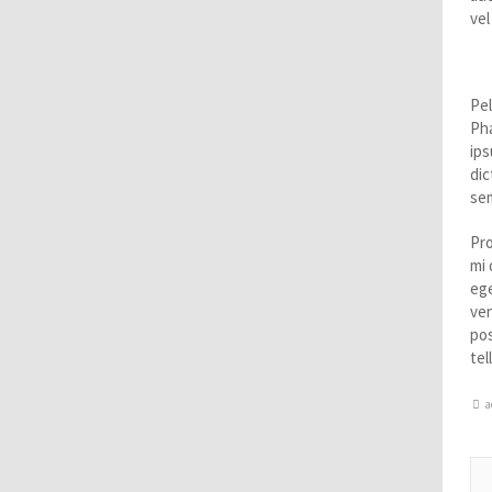
vel
S
Pel
Pha
ips
dic
sem
Pro
mi 
ege
ven
pos
tel
a