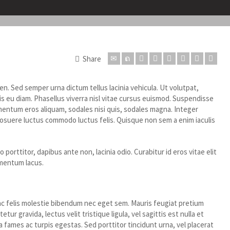
Share
en. Sed semper urna dictum tellus lacinia vehicula. Ut volutpat,
is eu diam. Phasellus viverra nisl vitae cursus euismod. Suspendisse
entum eros aliquam, sodales nisi quis, sodales magna. Integer
a posuere luctus commodo luctus felis. Quisque non sem a enim iaculis
 porttitor, dapibus ante non, lacinia odio. Curabitur id eros vitae elit
rmentum lacus.
et, imperdiet ac dolor.
ac felis molestie bibendum nec eget sem. Mauris feugiat pretium
ur gravida, lectus velit tristique ligula, vel sagittis est nulla et
 fames ac turpis egestas. Sed porttitor tincidunt urna, vel placerat