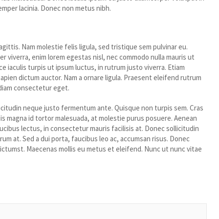
 semper lacinia. Donec non metus nibh.
 nec ante.
ittis. Nam molestie felis ligula, sed tristique sem pulvinar eu.
er viverra, enim lorem egestas nisl, nec commodo nulla mauris ut
 iaculis turpis ut ipsum luctus, in rutrum justo viverra. Etiam
 sapien dictum auctor. Nam a ornare ligula. Praesent eleifend rutrum
t diam consectetur eget.
llicitudin neque justo fermentum ante. Quisque non turpis sem. Cras
sis magna id tortor malesuada, at molestie purus posuere. Aenean
ibus lectus, in consectetur mauris facilisis at. Donec sollicitudin
trum at. Sed a dui porta, faucibus leo ac, accumsan risus. Donec
 dictumst. Maecenas mollis eu metus et eleifend. Nunc ut nunc vitae