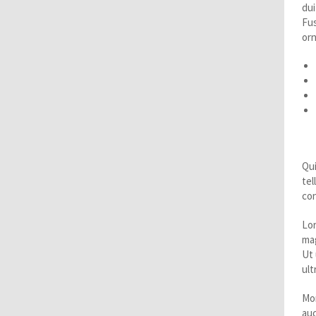
dui
Fus
orn
Q
Qui
tel
con
Lor
mag
Ut 
ult
Mor
auc