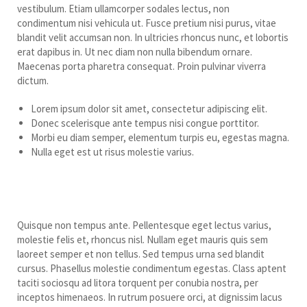
vestibulum. Etiam ullamcorper sodales lectus, non
condimentum nisi vehicula ut. Fusce pretium nisi purus, vitae
blandit velit accumsan non. In ultricies rhoncus nunc, et lobortis
erat dapibus in. Ut nec diam non nulla bibendum ornare.
Maecenas porta pharetra consequat. Proin pulvinar viverra
dictum.
Lorem ipsum dolor sit amet, consectetur adipiscing elit.
Donec scelerisque ante tempus nisi congue porttitor.
Morbi eu diam semper, elementum turpis eu, egestas magna.
Nulla eget est ut risus molestie varius.
Quisque imperdiet elementum
tortor vel pretium.
Quisque non tempus ante. Pellentesque eget lectus varius,
molestie felis et, rhoncus nisl. Nullam eget mauris quis sem
laoreet semper et non tellus. Sed tempus urna sed blandit
cursus. Phasellus molestie condimentum egestas. Class aptent
taciti sociosqu ad litora torquent per conubia nostra, per
inceptos himenaeos. In rutrum posuere orci, at dignissim lacus