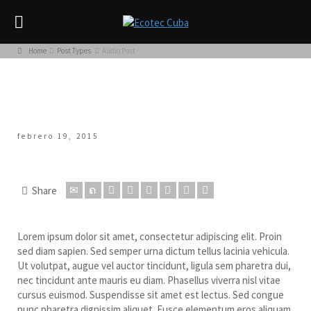
Home
Post Types
Audio Post
febrero 19, 2015
Audio Post
Share
Lorem ipsum dolor sit amet, consectetur adipiscing elit. Proin
sed diam sapien. Sed semper urna dictum tellus lacinia vehicula.
Ut volutpat, augue vel auctor tincidunt, ligula sem pharetra dui,
nec tincidunt ante mauris eu diam. Phasellus viverra nisl vitae
cursus euismod. Suspendisse sit amet est lectus.
Sed congue
nunc pharetra dignissim aliquet. Fusce elementum eros aliquam,