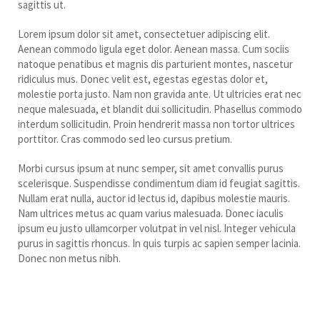
sagittis ut.
Lorem ipsum dolor sit amet, consectetuer adipiscing elit.
Aenean commodo ligula eget dolor. Aenean massa. Cum sociis
natoque penatibus et magnis dis parturient montes, nascetur
ridiculus mus. Donec velit est, egestas egestas dolor et,
molestie porta justo. Nam non gravida ante. Ut ultricies erat nec
neque malesuada, et blandit dui sollicitudin. Phasellus commodo
interdum sollicitudin. Proin hendrerit massa non tortor ultrices
porttitor. Cras commodo sed leo cursus pretium.
Morbi cursus ipsum at nunc semper, sit amet convallis purus
scelerisque. Suspendisse condimentum diam id feugiat sagittis.
Nullam erat nulla, auctor id lectus id, dapibus molestie mauris.
Nam ultrices metus ac quam varius malesuada. Donec iaculis
ipsum eu justo ullamcorper volutpat in vel nisl. Integer vehicula
purus in sagittis rhoncus. In quis turpis ac sapien semper lacinia.
Donec non metus nibh.
Sed et ante at dui porta
condimentum vel nec ante.