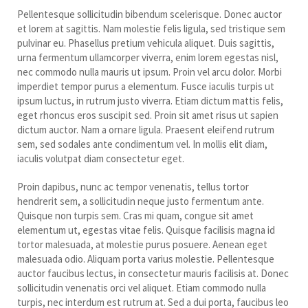
Pellentesque sollicitudin bibendum scelerisque. Donec auctor
et lorem at sagittis. Nam molestie felis ligula, sed tristique sem
pulvinar eu. Phasellus pretium vehicula aliquet. Duis sagittis,
urna fermentum ullamcorper viverra, enim lorem egestas nisl,
nec commodo nulla mauris ut ipsum. Proin vel arcu dolor. Morbi
imperdiet tempor purus a elementum. Fusce iaculis turpis ut
ipsum luctus, in rutrum justo viverra. Etiam dictum mattis felis,
eget rhoncus eros suscipit sed. Proin sit amet risus ut sapien
dictum auctor. Nam a ornare ligula. Praesent eleifend rutrum
sem, sed sodales ante condimentum vel. In mollis elit diam,
iaculis volutpat diam consectetur eget.
Proin dapibus, nunc ac tempor venenatis, tellus tortor
hendrerit sem, a sollicitudin neque justo fermentum ante.
Quisque non turpis sem. Cras mi quam, congue sit amet
elementum ut, egestas vitae felis. Quisque facilisis magna id
tortor malesuada, at molestie purus posuere. Aenean eget
malesuada odio. Aliquam porta varius molestie. Pellentesque
auctor faucibus lectus, in consectetur mauris facilisis at. Donec
sollicitudin venenatis orci vel aliquet. Etiam commodo nulla
turpis, nec interdum est rutrum at. Sed a dui porta, faucibus leo