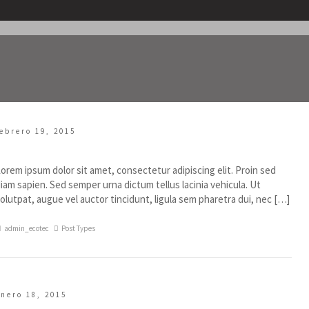
ebrero 19, 2015
Post With Image Slideshow
orem ipsum dolor sit amet, consectetur adipiscing elit. Proin sed
iam sapien. Sed semper urna dictum tellus lacinia vehicula. Ut
olutpat, augue vel auctor tincidunt, ligula sem pharetra dui, nec […]
admin_ecotec
Post Types
enero 18, 2015