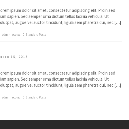
Proin Pulvinar Viverra Dictum
orem ipsum dolor sit amet, consectetur adipiscing elit. Proin sed
iam sapien. Sed semper urna dictum tellus lacinia vehicula. Ut
olutpat, augue vel auctor tincidunt, ligula sem pharetra dui, nec […]
admin_ecotec
Standard Posts
enero 15, 2015
Suspendisse Sondimentum Diam
orem ipsum dolor sit amet, consectetur adipiscing elit. Proin sed
iam sapien. Sed semper urna dictum tellus lacinia vehicula. Ut
olutpat, augue vel auctor tincidunt, ligula sem pharetra dui, nec […]
admin_ecotec
Standard Posts