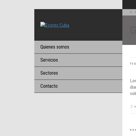
G
Quienes somos
Servicios
fe
G
Sectores
Lor
Contacto
dia
vol
a
en