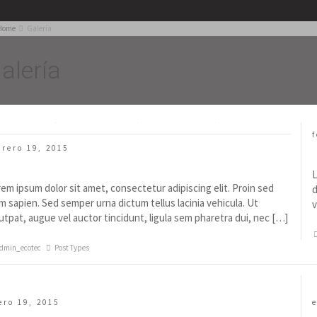
Home
Galería
alería
f
brero 19, 2015
allery Post Type
L
em ipsum dolor sit amet, consectetur adipiscing elit. Proin sed
d
m sapien. Sed semper urna dictum tellus lacinia vehicula. Ut
v
utpat, augue vel auctor tincidunt, ligula sem pharetra dui, nec […]
dmin_ecotec
Post Types
ero 19, 2015