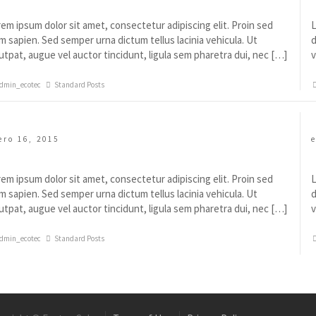
ullam Eget Mauris Quis Sem Laoreet
em ipsum dolor sit amet, consectetur adipiscing elit. Proin sed
L
m sapien. Sed semper urna dictum tellus lacinia vehicula. Ut
d
utpat, augue vel auctor tincidunt, ligula sem pharetra dui, nec […]
v
dmin_ecotec
Standard Posts
ero 16, 2015
usce Pretium Nisi Purus
em ipsum dolor sit amet, consectetur adipiscing elit. Proin sed
L
m sapien. Sed semper urna dictum tellus lacinia vehicula. Ut
d
utpat, augue vel auctor tincidunt, ligula sem pharetra dui, nec […]
v
dmin_ecotec
Standard Posts