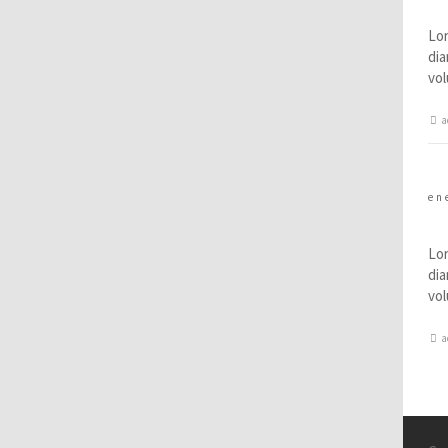
N
Lor
dia
vol
a
en
F
Lor
dia
vol
a