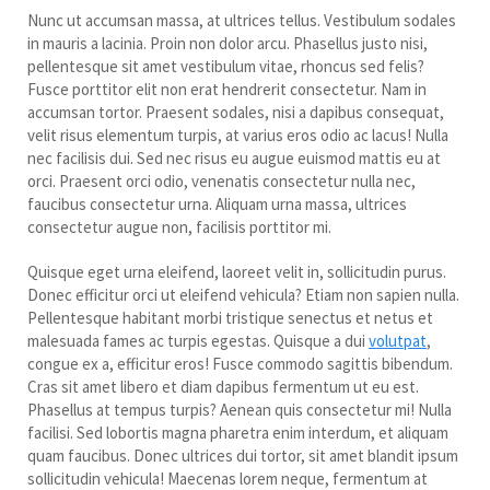
Nunc ut accumsan massa, at ultrices tellus. Vestibulum sodales
in mauris a lacinia. Proin non dolor arcu. Phasellus justo nisi,
pellentesque sit amet vestibulum vitae, rhoncus sed felis?
Fusce porttitor elit non erat hendrerit consectetur. Nam in
accumsan tortor. Praesent sodales, nisi a dapibus consequat,
velit risus elementum turpis, at varius eros odio ac lacus! Nulla
nec facilisis dui. Sed nec risus eu augue euismod mattis eu at
orci. Praesent orci odio, venenatis consectetur nulla nec,
faucibus consectetur urna. Aliquam urna massa, ultrices
consectetur augue non, facilisis porttitor mi.
Quisque eget urna eleifend, laoreet velit in, sollicitudin purus.
Donec efficitur orci ut eleifend vehicula? Etiam non sapien nulla.
Pellentesque habitant morbi tristique senectus et netus et
malesuada fames ac turpis egestas. Quisque a dui
volutpat
,
congue ex a, efficitur eros! Fusce commodo sagittis bibendum.
Cras sit amet libero et diam dapibus fermentum ut eu est.
Phasellus at tempus turpis? Aenean quis consectetur mi! Nulla
facilisi. Sed lobortis magna pharetra enim interdum, et aliquam
quam faucibus. Donec ultrices dui tortor, sit amet blandit ipsum
sollicitudin vehicula! Maecenas lorem neque, fermentum at